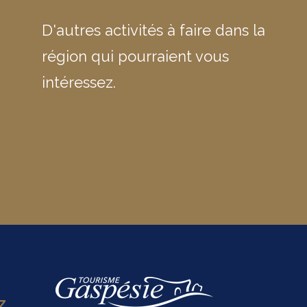
chanc
Sainte-Anne-des-Monts et les monts
l’espa
D'autres activités à faire dans la
Chic-Chocs.
avec v
région qui pourraient vous
intéressez.