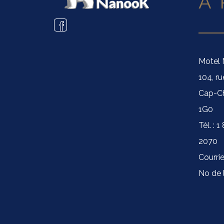
À
Motel
104, r
Cap-Ch
1G0
Tél. :
2070
Courri
No de 