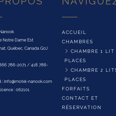
 PROPOS
NAVIGUE
 Nanook
ACCUEIL
ue Notre Dame Est
CHAMBRES
at, Québec, Canada G0J
CHAMBRE 1 LIT 
PLACES
 1 866 786-2071 / 418 786-
CHAMBRE 2 LITS
PLACES
el : info@motel-nanook.com
FORFAITS
licence : 062101
CONTACT ET
RÉSERVATION