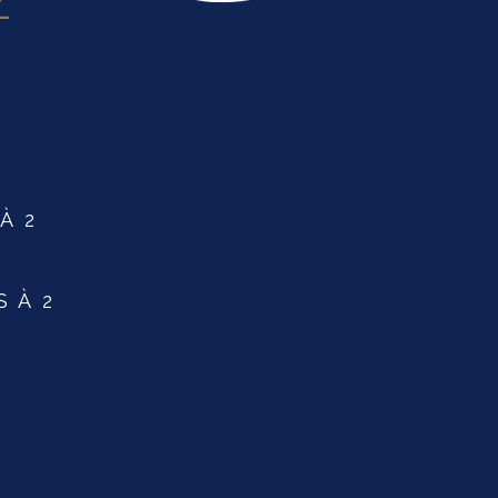
Z
À 2
 À 2