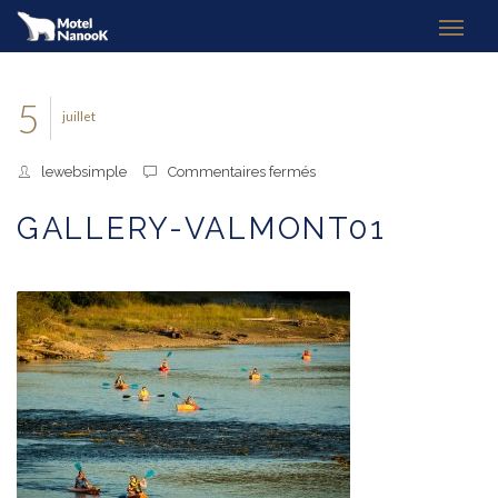
5
juillet
sur
lewebsimple
Commentaires fermés
gallery-
valmont01
GALLERY-VALMONT01