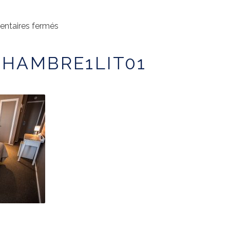
IL
CHAMBRES
FORFAITS
CONTA
sur
ntaires fermés
gallery-
chambre1lit01
CHAMBRE1LIT01