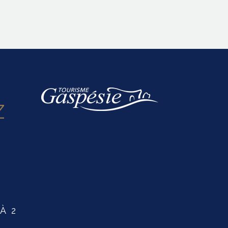
Z
À 2