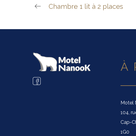
Chambre 1 lit à 2 places
À
Motel
104, r
Cap-Ch
1G0