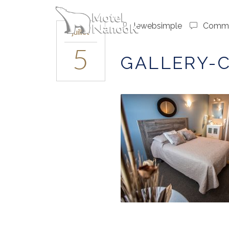
ACCUE
lewebsimple
Comme
juillet
5
GALLERY-