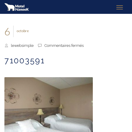
6
octobre
sur
lewebsimple
Commentaires fermés
71003591
71003591