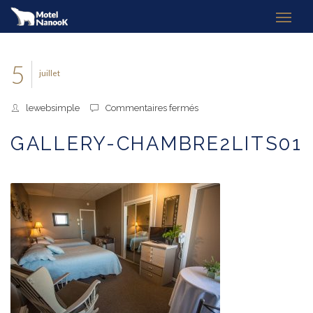
5
juillet
sur
lewebsimple
Commentaires fermés
gallery-
chambre2lits01
GALLERY-CHAMBRE2LITS01