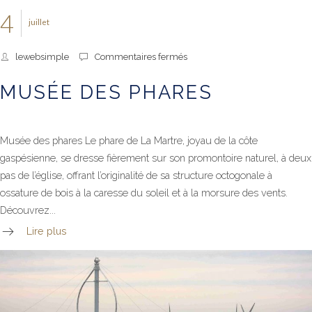
4
juillet
sur
lewebsimple
Commentaires fermés
Musée
des
MUSÉE DES PHARES
phares
Musée des phares Le phare de La Martre, joyau de la côte
gaspésienne, se dresse fièrement sur son promontoire naturel, à deux
pas de l’église, offrant l’originalité de sa structure octogonale à
ossature de bois à la caresse du soleil et à la morsure des vents.
Découvrez...
Lire plus