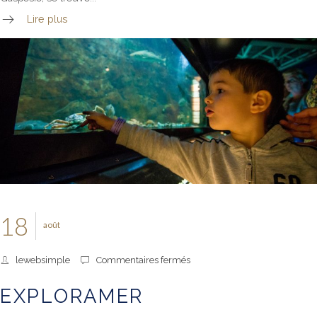
Lire plus
18
août
sur
lewebsimple
Commentaires fermés
Exploramer
EXPLORAMER